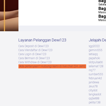
Bag
Setel
Bag
Masuk
Bag
Masuk
Layanan Pelanggan Dewi123
Jelajahi 
Cara Deposit di Dewi123
sgp2022
Cara Mendaftar di Dewi123
gemini555
Cara Login di Dewi123
setiaqq
Cara Bermain di Dewi123
papahoki
Cara Withdraw di Dewi123
slotpulsa66
Ada pertanyaan? Hubungi kami di live chat (24 Jam)
selamat128
rrq77
sumber555
februari4d
jaridewa
zeus78
cityslot
langkaslot
qqbet88
pelita138