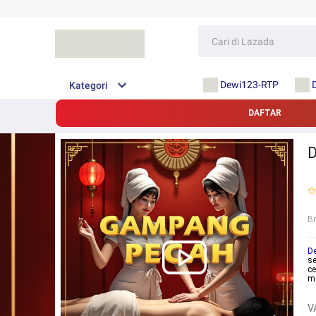
Dewi123-RTP
Kategori
DAFTAR
D
B
D
se
c
m
V