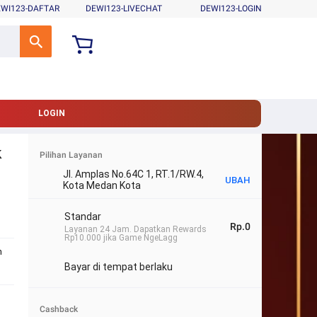
WI123-DAFTAR
DEWI123-LIVECHAT
DEWI123-LOGIN
LOGIN
k
Pilihan Layanan
Jl. Amplas No.64C 1, RT.1/RW.4,
UBAH
Kota Medan Kota
Standar
Rp.0
Layanan 24 Jam. Dapatkan Rewards
Rp10.000 jika Game NgeLagg
n
Bayar di tempat berlaku
Cashback