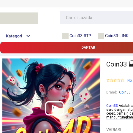
Coin33-RTP
Coin33-LINK
Kategori
DAFTAR
Coin33 
No 
Brand
:
Coin33
Coin33
Adalah a
seru dengan atu
cepat, pemain 
menguntungkan.
VARIASI