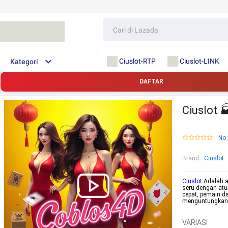
Ciuslot-RTP
Ciuslot-LINK
Kategori
DAFTAR
Ciuslot 
No 
Brand
:
Ciuslot
Ciuslot
Adalah a
seru dengan atu
cepat, pemain 
menguntungkan.
VARIASI