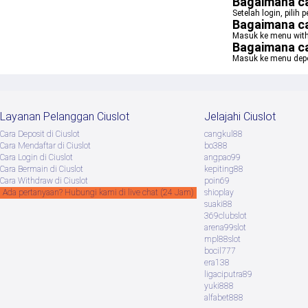
Bagaimana ca
Setelah login, pili
Bagaimana ca
Masuk ke menu withd
Bagaimana ca
Masuk ke menu depos
Layanan Pelanggan Ciuslot
Jelajahi Ciuslot
Cara Deposit di Ciuslot
cangkul88
Cara Mendaftar di Ciuslot
bo388
Cara Login di Ciuslot
angpao99
Cara Bermain di Ciuslot
kepiting88
Cara Withdraw di Ciuslot
poin69
Ada pertanyaan? Hubungi kami di live chat (24 Jam)
shioplay
suaki88
369clubslot
arena99slot
mpl88slot
bocil777
era138
ligaciputra89
yuki888
alfabet888