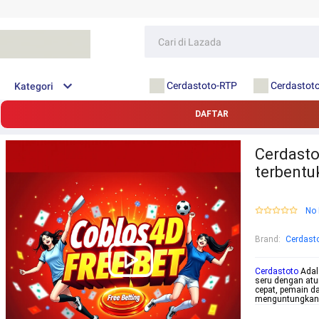
Cerdastoto-RTP
Cerdastot
Kategori
DAFTAR
Cerdasto
terbentu
No 
Brand
:
Cerdast
Cerdastoto
Adal
seru dengan atu
cepat, pemain 
menguntungkan.