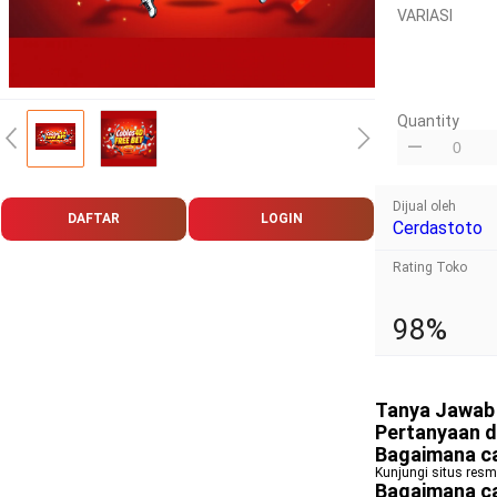
VARIASI
Quantity
Dijual oleh
DAFTAR
LOGIN
Cerdastoto
Rating Toko
98%
Tanya Jawab
Pertanyaan d
Bagaimana ca
Kunjungi situs resmi
Bagaimana ca