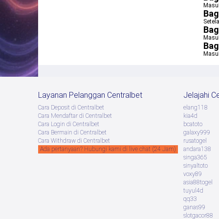
Masuk
Bag
Setel
Bag
Masuk
Bag
Masuk
Layanan Pelanggan Centralbet
Jelajahi C
Cara Deposit di Centralbet
elang118
Cara Mendaftar di Centralbet
kia4d
Cara Login di Centralbet
bcatoto
Cara Bermain di Centralbet
galaxy999
Cara Withdraw di Centralbet
rusatogel
Ada pertanyaan? Hubungi kami di live chat (24 Jam)
andara138
singa365
sinyaltoto
voxy89
asia88togel
tuyul4d
qq33
ganas99
slotgacor88