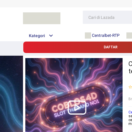
Centralbet-RTP
Kategori
DAFTAR
C
t
B
Ce
se
c
m