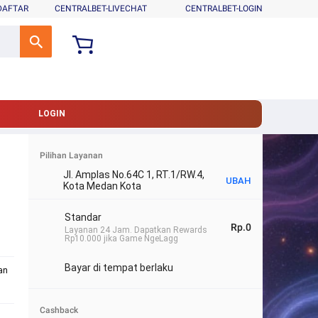
DAFTAR
CENTRALBET-LIVECHAT
CENTRALBET-LOGIN
LOGIN
Pilihan Layanan
Jl. Amplas No.64C 1, RT.1/RW.4,
UBAH
Kota Medan Kota
Standar
Rp.0
Layanan 24 Jam. Dapatkan Rewards
Rp10.000 jika Game NgeLagg
Bayar di tempat berlaku
an
Cashback