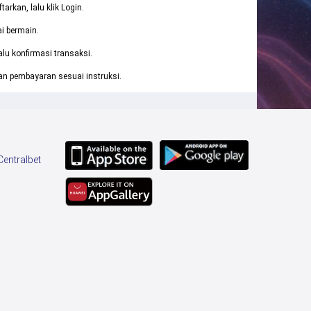
rkan, lalu klik Login.
ai bermain.
lu konfirmasi transaksi.
an pembayaran sesuai instruksi.
entralbet