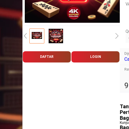
V
Q
Dij
DAFTAR
LOGIN
Ca
Ra
Tan
Per
Bag
Kunjun
Bag