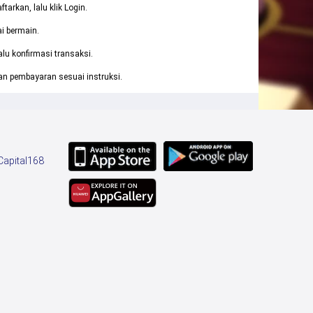
rkan, lalu klik Login.
ai bermain.
lu konfirmasi transaksi.
an pembayaran sesuai instruksi.
apital168