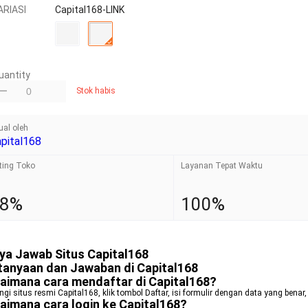
ARIASI
Capital168-LINK
uantity
Stok habis
ual oleh
pital168
ting Toko
Layanan Tepat Waktu
98%
100%
ya Jawab Situs Capital168
tanyaan dan Jawaban di Capital168
aimana cara mendaftar di Capital168?
gi situs resmi Capital168, klik tombol Daftar, isi formulir dengan data yang benar, 
aimana cara login ke Capital168?