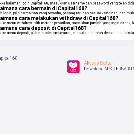
ke halaman login Capital168, masukkan username dan password yang telah didafta
aimana cara bermain di Capital168?
ah login, pilih permainan yang tersedia, pasang taruhan sesuai keinginan, dan mul
aimana cara melakukan withdraw di Capital168?
 ke menu withdraw, pilih metode penarikan, masukkan jumlah yang ingin ditarik, la
aimana cara deposit di Capital168?
 ke menu deposit, pilih metode pembayaran, masukkan jumlah deposit, lalu lakuk
apital168
Always Better
Download APK TERBARU C