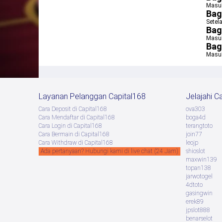
Masuk
Bag
Setel
Bag
Masuk
Bag
Masuk
Layanan Pelanggan Capital168
Jelajahi C
Cara Deposit di Capital168
ova303
Cara Mendaftar di Capital168
boga4d
Cara Login di Capital168
terangtoto
Cara Bermain di Capital168
join77
Cara Withdraw di Capital168
leojp
Ada pertanyaan? Hubungi kami di live chat (24 Jam)
shioslot
maxwin139
topan138
jarwotogel
4dtoto
gasingwin
erek89
jpslot888
benarselot