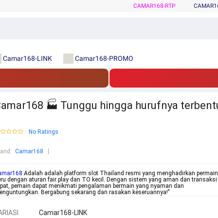
CAMAR168-RTP
CAMAR1
Camar168-LINK
Camar168-PROMO
amar168 🏭 Tunggu hingga hurufnya terbent
No Ratings
rand
:
Camar168
amar168
Adalah adalah platform slot Thailand resmi yang menghadirkan permai
ru dengan aturan fair play dan TO kecil. Dengan sistem yang aman dan transaksi
epat, pemain dapat menikmati pengalaman bermain yang nyaman dan
enguntungkan. Bergabung sekarang dan rasakan keseruannya!"
ARIASI
Camar168-LINK