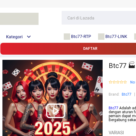
Btc77-RTP
Btc77-LINK
Kategori
DAFTAR
Btc77 🏭
No 
Brand
:
Btc77
Btc77
Adalah ad
dengan aturan f
pemain dapat m
Bergabung seka
VARIASI