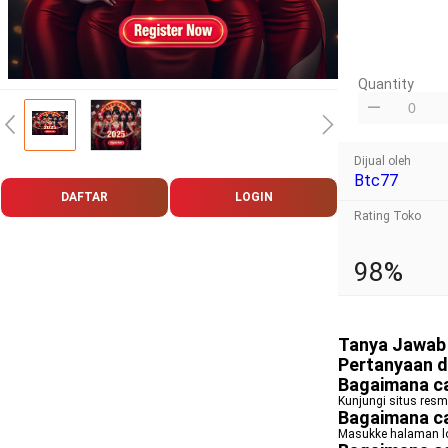
Quantity
Dijual oleh
Btc77
DAFTAR
LOGIN
Rating Toko
98%
Tanya Jawab 
Pertanyaan d
Bagaimana ca
Kunjungi situs resmi
Bagaimana ca
Masukke halaman log