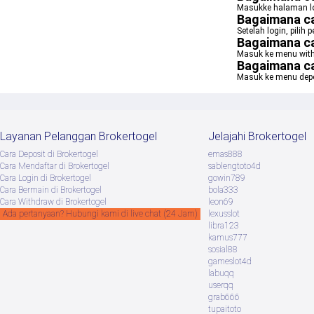
Masukke halaman log
Bagaimana ca
Setelah login, pili
Bagaimana ca
Masuk ke menu withd
Bagaimana ca
Masuk ke menu depos
Layanan Pelanggan Brokertogel
Jelajahi Brokertogel
Cara Deposit di Brokertogel
emas888
Cara Mendaftar di Brokertogel
sablengtoto4d
Cara Login di Brokertogel
gowin789
Cara Bermain di Brokertogel
bola333
Cara Withdraw di Brokertogel
leon69
Ada pertanyaan? Hubungi kami di live chat (24 Jam)
lexusslot
libra123
kamus777
sosial88
gameslot4d
labuqq
userqq
grab666
tupaitoto