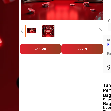
Q
Dij
B
DAFTAR
LOGIN
Ra
Tan
Per
Bag
Kunjun
Bag
Masuk