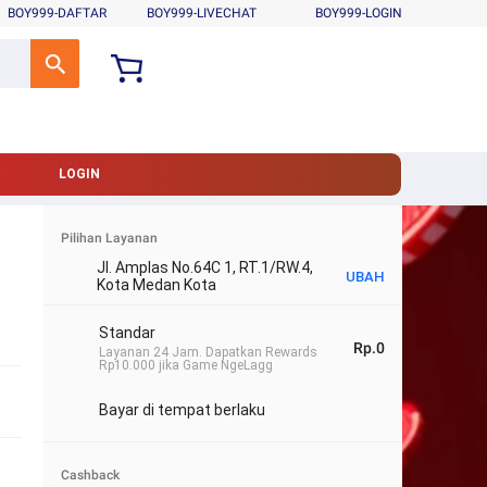
BOY999-DAFTAR
BOY999-LIVECHAT
BOY999-LOGIN
LOGIN
Pilihan Layanan
Jl. Amplas No.64C 1, RT.1/RW.4,
UBAH
Kota Medan Kota
Standar
Rp.0
Layanan 24 Jam. Dapatkan Rewards
Rp10.000 jika Game NgeLagg
Bayar di tempat berlaku
Cashback