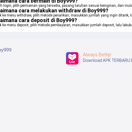
aimana cara bermain di Boy999?
ah login, pilih permainan yang tersedia, pasang taruhan sesuai keinginan, dan mul
aimana cara melakukan withdraw di Boy999?
 ke menu withdraw, pilih metode penarikan, masukkan jumlah yang ingin ditarik, la
aimana cara deposit di Boy999?
 ke menu deposit, pilih metode pembayaran, masukkan jumlah deposit, lalu lakuk
Boy999
Always Better
Download APK TERBARU 