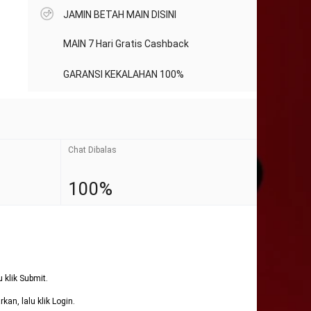
JAMIN BETAH MAIN DISINI
MAIN 7 Hari Gratis Cashback
GARANSI KEKALAHAN 100%
Chat Dibalas
100%
 klik Submit.
n, lalu klik Login.