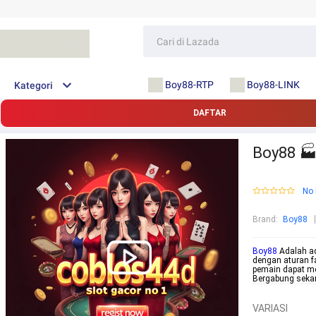
Boy88-RTP
Boy88-LINK
Kategori
DAFTAR
Boy88 🏭
No 
Brand
:
Boy88
Boy88
Adalah ad
dengan aturan f
pemain dapat m
Bergabung seka
VARIASI