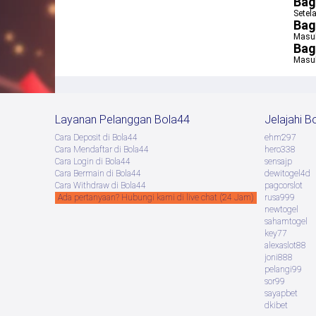
Bag
Setel
Bag
Masuk
Bag
Masuk
Layanan Pelanggan Bola44
Jelajahi B
Cara Deposit di Bola44
ehm297
Cara Mendaftar di Bola44
hero338
Cara Login di Bola44
sensajp
Cara Bermain di Bola44
dewitogel4d
Cara Withdraw di Bola44
pagcorslot
Ada pertanyaan? Hubungi kami di live chat (24 Jam)
rusa999
newtogel
sahamtogel
key77
alexaslot88
joni888
pelangi99
sor99
sayapbet
dkibet