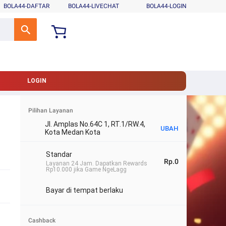
BOLA44-DAFTAR
BOLA44-LIVECHAT
BOLA44-LOGIN
LOGIN
Pilihan Layanan
Jl. Amplas No.64C 1, RT.1/RW.4,
UBAH
Kota Medan Kota
Standar
Rp.0
Layanan 24 Jam. Dapatkan Rewards
Rp10.000 jika Game NgeLagg
Bayar di tempat berlaku
Cashback