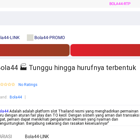
BOLA44-RTP
la44-LINK
Bola44-PROMO
ola44 🏭 Tunggu hingga hurufnya terbentuk
No Ratings
rand
:
Bola44
ola44
Adalah adalah platform slot Thailand resmi yang menghadirkan permainan
ru dengan aturan fair play dan TO kecil. Dengan sistem yang aman dan transaksi
epat, pemain dapat menikmati pengalaman bermain yang nyaman dan
enguntungkan. Bergabung sekarang dan rasakan keseruannya!"
ARIASI
Bola44-LINK