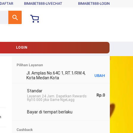
-DAFTAR
BIMABET888-LIVECHAT
BIMABET888-LOGIN
LOGIN
Pilihan Layanan
Jl. Amplas No.64C 1, RT.1/RW.4,
UBAH
Kota Medan Kota
Standar
Rp.0
Layanan 24 Jam. Dapatkan Rewards
Rp10.000 jika Game NgeLagg
Bayar di tempat berlaku
n
Cashback