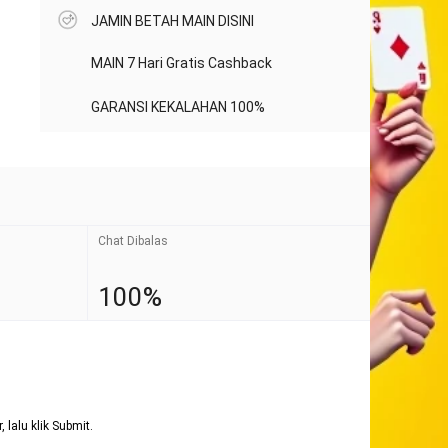
JAMIN BETAH MAIN DISINI
MAIN 7 Hari Gratis Cashback
GARANSI KEKALAHAN 100%
Chat Dibalas
100%
 lalu klik Submit.