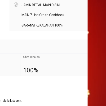
JAMIN BETAH MAIN DISINI
MAIN 7 Hari Gratis Cashback
GARANSI KEKALAHAN 100%
Chat Dibalas
100%
 lalu klik Submit.