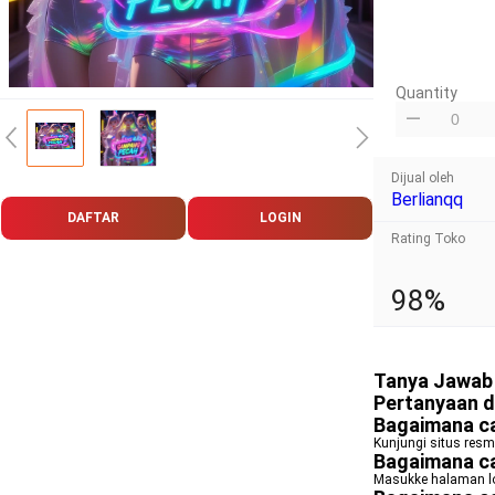
Quantity
Dijual oleh
Berlianqq
DAFTAR
LOGIN
Rating Toko
98%
Tanya Jawab 
Pertanyaan d
Bagaimana ca
Kunjungi situs resmi
Bagaimana ca
Masukke halaman log