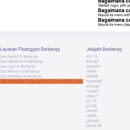
Bagaimana ca
Setelah login, pili
Bagaimana ca
Masuk ke menu withd
Bagaimana ca
Masuk ke menu depos
Layanan Pelanggan Berlianqq
Jelajahi Berlianqq
Cara Deposit di Berlianqq
klik118
Cara Mendaftar di Berlianqq
wibuslot
Cara Login di Berlianqq
kupon4d
Cara Bermain di Berlianqq
cera88
Cara Withdraw di Berlianqq
tahta88
Ada pertanyaan? Hubungi kami di live chat (24 Jam)
mybet888
dontogel
lucky4d
vespa77
rtp178
jus128
siren69
hoki28
pohon66
pascol138