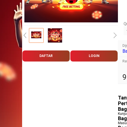
Q
Dij
B
DAFTAR
LOGIN
Ra
Tan
Per
Bag
Kunjun
Bag
Masuk