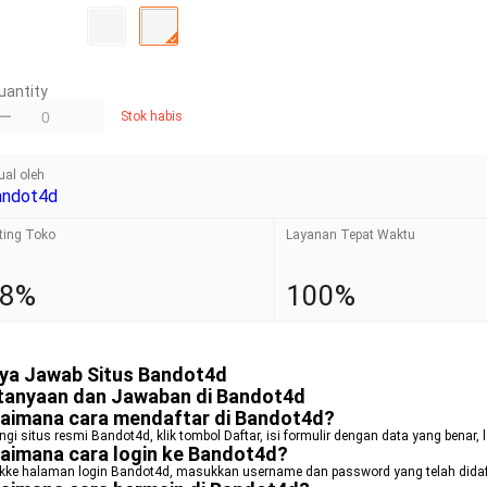
uantity
Stok habis
ual oleh
andot4d
ting Toko
Layanan Tepat Waktu
98%
100%
ya Jawab Situs Bandot4d
tanyaan dan Jawaban di Bandot4d
aimana cara mendaftar di Bandot4d?
ngi situs resmi Bandot4d, klik tombol Daftar, isi formulir dengan data yang benar, l
aimana cara login ke Bandot4d?
ke halaman login Bandot4d, masukkan username dan password yang telah didaftar