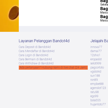
Bag
Setel
Bag
Masuk
Bag
Masuk
Layanan Pelanggan Bandot4d
Jelajahi 
Cara Deposit di Bandot4d
innova77
Cara Mendaftar di Bandot4d
damai77
Cara Login di Bandot4d
12shio1
Cara Bermain di Bandot4d
eropaslot
Cara Withdraw di Bandot4d
selot999
Ada pertanyaan? Hubungi kami di live chat (24 Jam)
pagcortoto
vgslot4d
sun188
ron89
empbet88
agenslot123
ratu98
ego99
bola555
hujantoto77