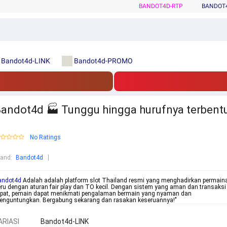
BANDOT4D-RTP
BANDOT
Bandot4d-LINK
Bandot4d-PROMO
andot4d 🏭 Tunggu hingga hurufnya terbent
No Ratings
rand
:
Bandot4d
andot4d
Adalah adalah platform slot Thailand resmi yang menghadirkan permain
ru dengan aturan fair play dan TO kecil. Dengan sistem yang aman dan transaksi
epat, pemain dapat menikmati pengalaman bermain yang nyaman dan
enguntungkan. Bergabung sekarang dan rasakan keseruannya!"
ARIASI
Bandot4d-LINK