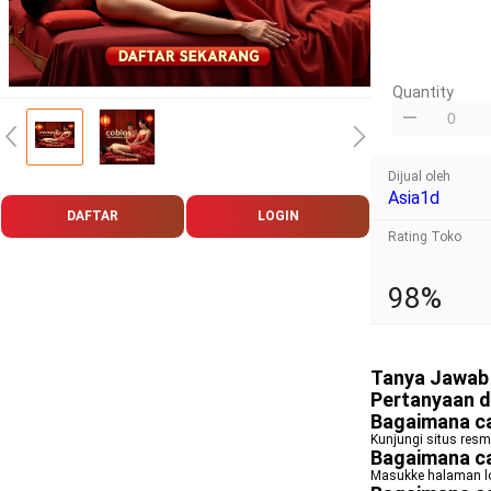
Quantity
Dijual oleh
Asia1d
DAFTAR
LOGIN
Rating Toko
98%
Tanya Jawab 
Pertanyaan d
Bagaimana ca
Kunjungi situs resmi
Bagaimana ca
Masukke halaman lo