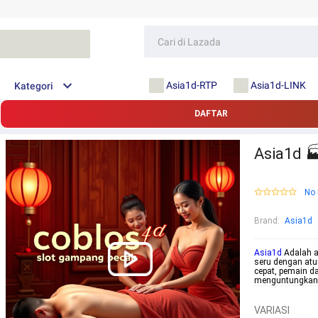
Asia1d-RTP
Asia1d-LINK
Kategori
DAFTAR
Asia1d 
No 
Brand
:
Asia1d
Asia1d
Adalah a
seru dengan atu
cepat, pemain 
menguntungkan.
VARIASI