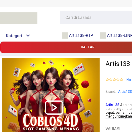
Artis138-RTP
Artis138-LIN
Kategori
DAFTAR
Artis138
No 
Brand
:
Artis138
Artis138
Adalah 
seru dengan atu
cepat, pemain 
menguntungkan.
VARIASI