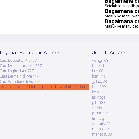
Bagaimana ca
Setelah login, pili
Bagaimana ca
Masuk ke menu withd
Bagaimana ca
Masuk ke menu depos
Layanan Pelanggan Ara777
Jelajahi Ara777
Cara Deposit di Ara777
wangi168
Cara Mendaftar di Ara777
time4d
Cara Login di Ara777
bagi88
Cara Bermain di Ara777
banjir4d
Cara Withdraw di Ara777
galaxy78
Ada pertanyaan? Hubungi kami di live chat (24 Jam)
tuna999
koin88
asiktogel
jelas188
girlslot
puasa777
limitqq
slotpulsa55
momo777
manado888