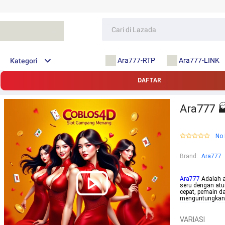
Ara777-RTP
Ara777-LINK
Kategori
DAFTAR
Ara777 
No 
Brand
:
Ara777
Ara777
Adalah a
seru dengan atu
cepat, pemain 
menguntungkan.
VARIASI