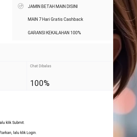
JAMIN BETAH MAIN DISINI
MAIN 7 Hari Gratis Cashback
GARANSI KEKALAHAN 100%
Chat Dibalas
100%
alu klik Submit.
kan, lalu klik Login.