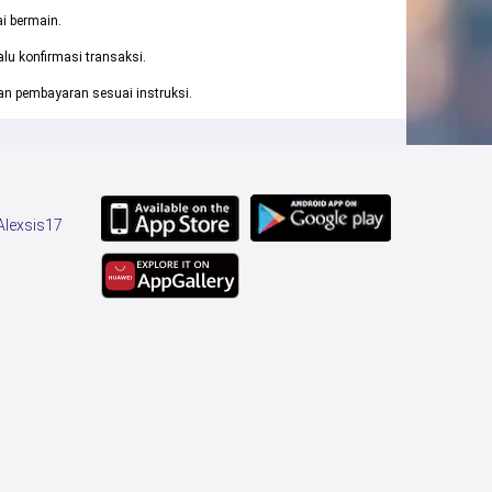
ai bermain.
lu konfirmasi transaksi.
an pembayaran sesuai instruksi.
lexsis17