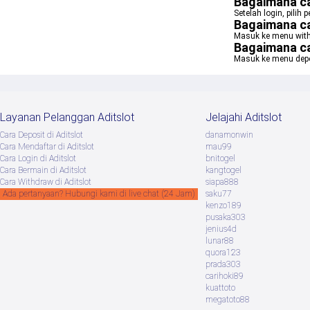
Bagaimana ca
Setelah login, pili
Bagaimana ca
Masuk ke menu withd
Bagaimana ca
Masuk ke menu depos
Layanan Pelanggan Aditslot
Jelajahi Aditslot
Cara Deposit di Aditslot
danamonwin
Cara Mendaftar di Aditslot
mau99
Cara Login di Aditslot
bnitogel
Cara Bermain di Aditslot
kangtogel
Cara Withdraw di Aditslot
siapa888
Ada pertanyaan? Hubungi kami di live chat (24 Jam)
saku77
kenzo189
pusaka303
jenius4d
lunar88
quora123
prada303
carihoki89
kuattoto
megatoto88