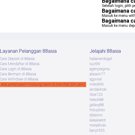
Bagaimana ca
Setelah login, pili
Bagaimana ca
Masuk ke menu withd
Bagaimana ca
Masuk ke menu depos
Layanan Pelanggan 88asia
Jelajahi 88asia
Cara Deposit di 88asia
habanerotogel
Cara Mendaftar di 88asia
suci99
Cara Login di 88asia
agenpragma
Cara Bermain di 88asia
abowin77
Cara Withdraw di 88asia
sgpviral
Ada pertanyaan? Hubungi kami di live chat (24 Jam)
miko999
landakhoki
libra123
heboh88
galaxy88
hiduptoto
djkasino
kakakselot
merakhoki
banjir555