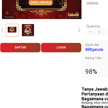
VARIASI
Quantity
Dijual oleh
DAFTAR
LOGIN
888garuda
Rating Toko
98%
Tanya Jawab
Pertanyaan d
Bagaimana ca
Kunjungi situs resmi
Bagaimana ca